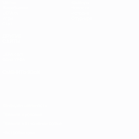
Матчи
Команды
Жеребьевки
Новости
UEFA.tv
История
Игры
О турнире
Стат.
ДРУГИЕ
САЙТЫ
UEFA.com
Фонд УЕФА
СМЕНИТЬ ЯЗЫК
Русский
English
Français
Deutsch
Русский
Español
Italiano
Português
Конфиденциальность
Правила и условия
Правила в отношении cookie
Настройки куки