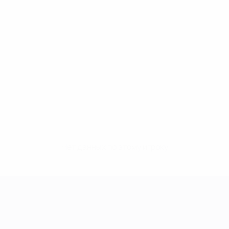
Нет данных по этому игроку
Лига чемпионов УЕФА среди женщин