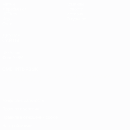
Матчи
Команды
Жеребьевки
Новости
UEFA.tv
История
Игры
О турнире
Стат.
ДРУГИЕ
САЙТЫ
UEFA.com
Фонд УЕФА
СМЕНИТЬ ЯЗЫК
Русский
English
Français
Deutsch
Русский
Español
Italiano
Português
Конфиденциальность
Правила и условия
Правила в отношении cookie
Настройки куки