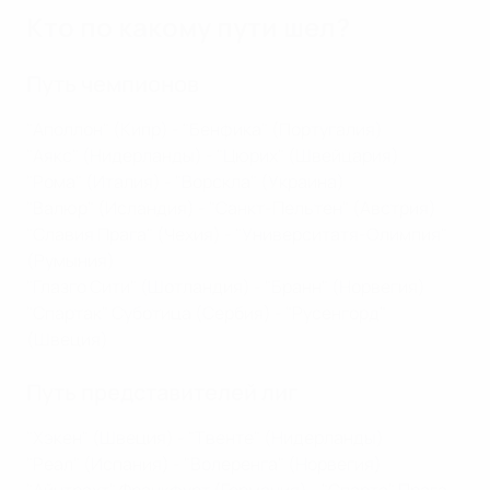
Кто по какому пути шел?
Путь чемпионов
"Аполлон" (Кипр) - "Бенфика" (Португалия)
"Аякс" (Нидерланды) - "Цюрих" (Швейцария)
"Рома" (Италия) - "Ворскла" (Украина)
"Валюр" (Исландия) - "Санкт-Пельтен" (Австрия)
"Славия Прага" (Чехия) - "Университатя-Олимпия"
(Румыния)
"Глазго Сити" (Шотландия) - "Бранн" (Норвегия)
"Спартак" Суботица (Сербия) - "Русенгорд"
(Швеция)
Путь представителей лиг
"Хэкен" (Швеция) - "Твенте" (Нидерланды)
"Реал" (Испания) - "Волеренга" (Норвегия)