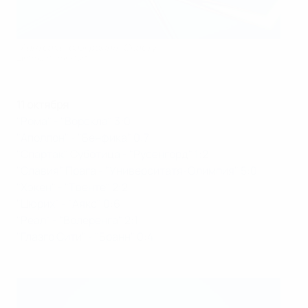
"Айнтрахт" разгромил "Спарту"
Eintracht Frankfurt
11 октября
"Рома" - "Ворскла" 3:0
"Аполлон" - "Бенфика" 0:7
"Спартак" Суботица - "Русенгорд" 1:2
"Славия" Прага - "Университатя-Олимпия" 5:0
"Хэкен" - "Твенте" 2:2
"Цюрих" - "Аякс" 0:6
"Реал" - "Волеренга" 2:1
"Глазго Сити" - "Бранн" 0:4