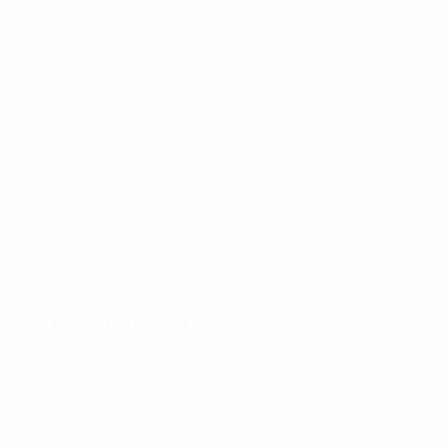
Пути чемпионов (для чемпионов стран) и пять
клубов из Пути представителей лиг (для вице-
чемпионов и обладателей третьих мест).
"Айнтрахт" Франкфурт (GER), "Аякс" (NED),
"Бенфика" (POR), "Бранн" (NOR), "Пари Сен-
Жермен" (FRA), "Пари" (FRA), "Реал" (ESP),
"Рома" (ITA), "Русенгорд" (SWE), "Санкт-
Пельтен" (AUT), "Славия" Прага (CZE), "Хэкен"
(SWE)
Второй раунд
Первые матчи
10 октября
"Айнтрахт" - "Спарта" Прага 5:0