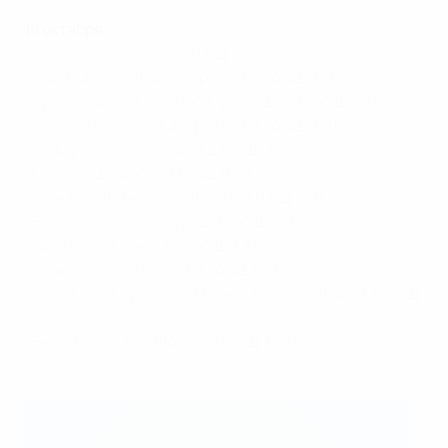
18 октября
"Ворскла" - "Рома" 1:6 (общ. 1:9)
"Олимпия" - "Славия" Прага 0:6 (общ. 0:11)
"Русенгорд" - "Спартак" Суботица 5:1 (общ. 7:2)
"Спарта" Прага - "Айнтрахт" 0:3 (общ. 0:8)
"Вольфсбург" - "Пари" 0:2 (общ. 3:5)
"Аякс" - "Цюрих" 2:0 (общ. 8:0)
"Санкт-Пельтен" - "Валюр" 0:1 (общ. 4:1)
"Бранн" - "Глазго Сити" 2:0 (общ. 6:0)
"Твенте" - "Хэкен" 1:2 (общ. 3:4)
"Волеренга" - "Реал" 0:3 (общ. 1:5)
"Пари Сен-Жермен" - "Манчестер Юнайтед" 3:1 (общ.
4:2)
"Бенфика" - "Аполлон" 4:0 (общ. 11:0)