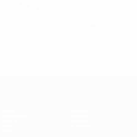
Первый раунд женской Лиги чемпионов
Лига чемпионов УЕФА среди женщин
Матчи
Команды
Жеребьевки
Новости
UEFA.tv
История
Игры
О турнире
Стат.