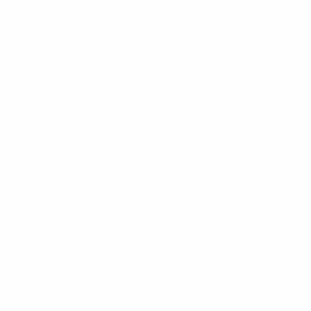
называлась "Жювизи".
• "Бенфика", "Вольфсбург", "Реал" и "ПСЖ" не
пропустили ни одного группового этапа после его
появления в сезоне 2021/22. "Рома", "Русенгорд",
пражская "Славия", "Санкт-Пельтен" и "Цюрих" могут
сыграть на групповом этапе второй год подряд.
"Хэкен" играл на этой стадии в сезоне 2021/22.
• "Манчестер Юнайтед" дебютировал в турнире.
Защитник английского клуба Ханна Бланделл забила
за "Челси" в ворота "ПСЖ" в четвертьфинале сезона
2018/19.
• Представители Кипра, Нидерландов, Норвегии,
Румынии, Сербии и Шотландии на групповом этапе
до сих пор не играли.
Топ-10 голов женской Лиги чемпионов-2022/23