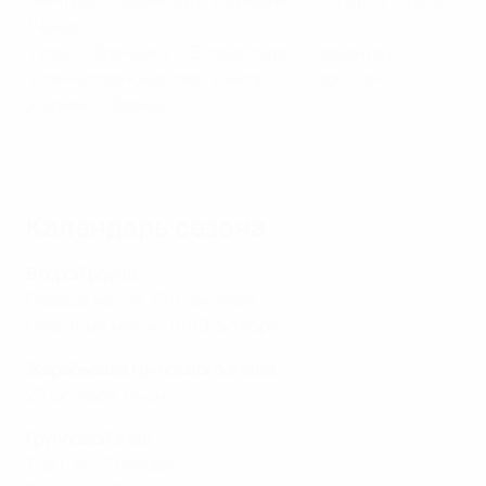
"Айнтрахт" Франкфурт (Германия) - "Спарта" Прага
(Чехия)
"Пари" (Франция) - "Вольфсбург" (Германия)
"Манчестер Юнайтед" (Англия) - "Пари Сен-
Жермен" (Франция)
Лучшие сейвы сезона женской Лиги чемпионов
Календарь сезона
Второй раунд
Первые матчи: 10/11 октября
Ответные матчи: 18/19 октября
Жеребьевка группового этапа
20 октября, Ньон
Групповой этап
Тур 1: 14/15 ноября