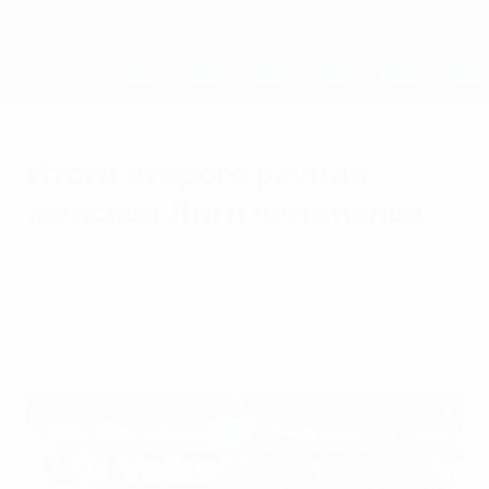
Skip
to
main
Женская Лига чемпионов
Скачать
content
Результаты live и статистика
Лига чемпионов УЕФА среди женщин
Итоги второго раунда
женской Лиги чемпионов
среда, 18 октября 2023 г.
Определились все 16 участников
группового этапа.