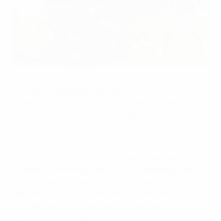
"Пари" празднует победу над "Вольфсбургом"
Getty Images
Победители второго раунда женской Лиги
чемпионов УЕФА получили 12 путевок в групповой
этап, куда напрямую попали "Барселона", "Лион",
"Бавария" и "Челси".
Во втором раунде были предусмотрены два пути:
Путь чемпионов (14 команд вели борьбу за семь
путевок в групповой этап) и Путь представителей
лиг (10 команд спорили за пять путевок).
Противостояния состояли из двух матчей.
Победители 20 октября примут участие в
жеребьевке группового этапа.