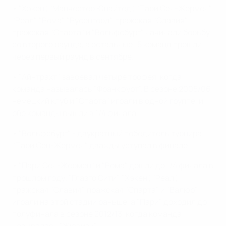
• "Хэкен", "Манчестер Юнайтед", "Пари Сен-Жермен",
"Реал", "Рома", "Русенгорд", пражская "Славия",
пражская "Спарта" и "Вольфсбург" начинали борьбу
со второго раунда, а остальные 15 команд прошли
через первый раунд в сентябре.
• "Айнтрахт" завоевал четыре трофея, когда
команда называлась "Франкфурт". В сезоне 2005/06
немецкий клуб и "Спарта" играли в одной группе, и
обе команды вышли в 1/4 финала.
• "Вольфсбург" - двукратный победитель турнира.
"Пари Сен-Жермен" дважды уступал в финале.
• "Пари Сен-Жермен" и "Рома" дошли до 1/4 финала в
прошлом году. "Глазго Сити", "Хэкен", "Реал",
пражская "Славия", пражская "Спарта" и "Валюр"
играли на этой стадии раньше, а "Пари" доходил до
полуфинала в сезоне 2012/13, когда команда