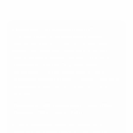
Кто сыграет на групповом этапе?
Для действующих победителей турнира и
чемпионов трех ассоциаций с наивысшим
рейтингом (Франция, Германия и Испания)
предусмотрены прямые путевки. Поскольку
"Барселона", выиграв Лигу чемпионов,
одновременно стала чемпионом Испании,
четвертая прямая путевка досталась чемпиону
четвертой по рейтингу ассоциации - "Челси"
(Англия)
.
"Барселона" (ESP, победитель), "Лион" (FRA),
"Бавария" (GER), "Челси" (ENG)
К ним в групповом этапе присоединятся 12
победителей второго раунда: семь клубов из