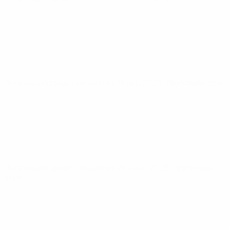
Лига наций среди женщин
вт 31 окт. 2023
· Групповой этап
Лига наций среди женщин
вт 26 сент. 2023
· Групповой
этап