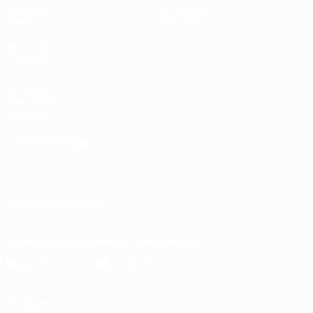
Команды
О турнире
Новости
Магазин
ДРУГИЕ
САЙТЫ
UEFA.com
Фонд УЕФА
Магазин
СМЕНИТЬ ЯЗЫК
Русский
English
Français
Deutsch
Русский
Español
Italiano
Português
ПОДПИСЫВАЙСЯ
Скачать официальное приложение
Конфиденциальность