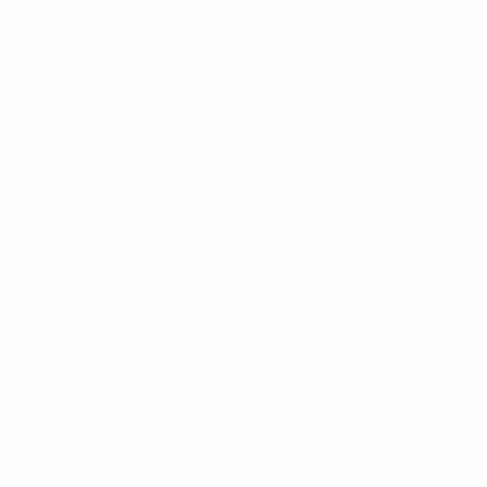
Лига наций среди женщин
ср 28 февр. 2024
· Переходные
матчи
Лига наций среди женщин
вт 5 дек. 2023
· Групповой этап
Лига наций среди женщин
пт 1 дек. 2023
· Групповой этап