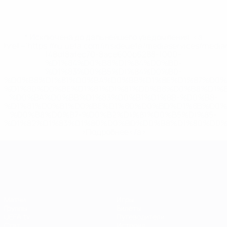
* Исключена до дальнейшего уведомления. <a
href='https://ru.uefa.com/insideuefa/mediaservices/medi
148df8afec70-8ace600b6288-1000--
%D1%84%D0%B8%D1%84%D0%B0-
%D1%83%D0%B5%D1%84%D0%B0-
%D0%B8%D1%81%D0%BA%D0%BB%D1%8E%D1%87%D0%
%D1%80%D0%BE%D1%81%D1%81%D0%B8%D0%B8%D1%
%D0%BA%D0%BB%D1%83%D0%B1%D1%8B-%D0%B8-
%D1%81%D0%B1%D0%BE%D1%80%D0%BD%D1%8B%D0%
%D0%B8%D0%B7-%D0%B2%D1%81%D0%B5%D1%85-
%D1%82%D1%83%D1%80%D0%BD%D0%B8%D1%80%D0%
>Подробнее</a>
ЧЕ среди женщин
Матчи
Игры
Группы
Билеты
UEFA.tv
Путеводители
Стат.
История