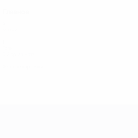
Главное
4
Матчи
1
Голы
0,2 ср. за матч
0
Желтые карточки
Европейская квалификация среди ж