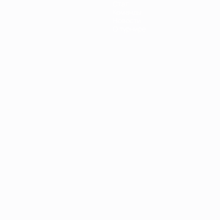
Стат.
Команды
Новости
О турнире
Português