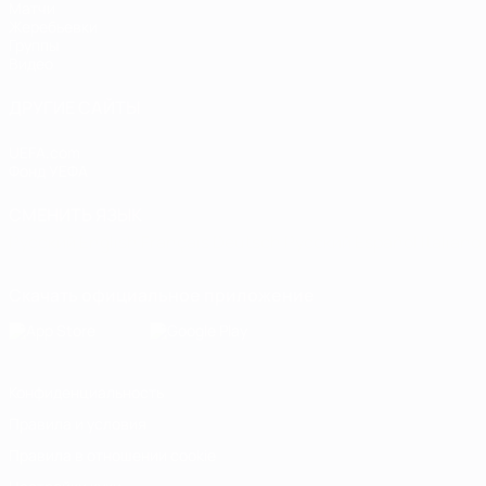
Матчи
Жеребьевки
Группы
Видео
ДРУГИЕ САЙТЫ
UEFA.com
Фонд УЕФА
СМЕНИТЬ ЯЗЫК
Русский
English
Français
Deutsch
Русский
Español
Italiano
Скачать официальное приложение
Конфиденциальность
Правила и условия
Правила в отношении cookie