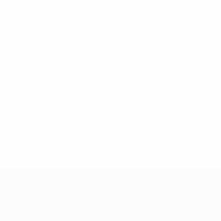
318
Минуты на поле
63,6 ср. за матч
0
Голевые пасы
0
Красные карточки
енщин