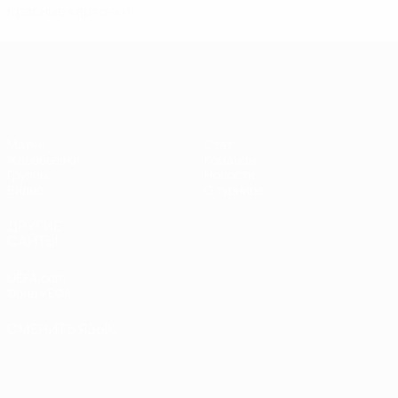
Красные карточки
Европейская квалификация среди ж
Матчи
Стат.
Жеребьевки
Команды
Группы
Новости
Видео
О турнире
ДРУГИЕ
САЙТЫ
UEFA.com
Фонд УЕФА
СМЕНИТЬ ЯЗЫК
Русский
English
Français
Deutsch
Русский
Español
Italiano
Português