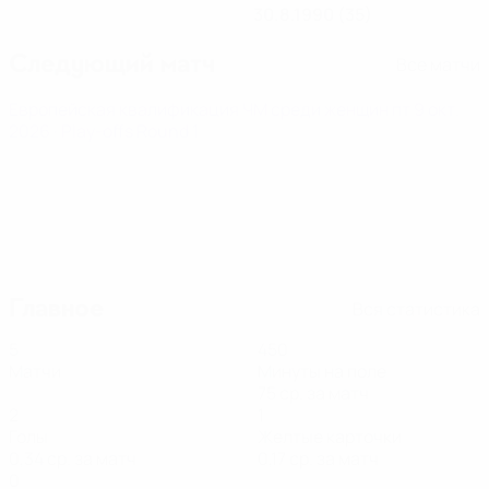
30.8.1990 (35)
Следующий матч
Все матчи
Европейская квалификация ЧМ среди женщин
пт 9 окт.
2026
· Play-offs Round 1
Главное
Вся статистика
5
450
Матчи
Минуты на поле
75 ср. за матч
2
1
Голы
Желтые карточки
0,34 ср. за матч
0,17 ср. за матч
0