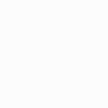
Матчи
Стат.
Жеребьевки
Команды
Группы
Новости
Видео
О турнире
ДРУГИЕ
САЙТЫ
UEFA.com
Фонд УЕФА
СМЕНИТЬ ЯЗЫК
Русский
English
Français
Deutsch
Русский
Español
Italiano
Português
Скачать официальное приложение
Конфиденциальность