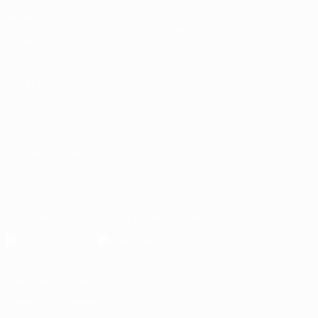
Матчи
Стат.
Жеребьевки
Команды
Группы
Новости
Видео
О турнире
ДРУГИЕ
САЙТЫ
UEFA.com
Фонд УЕФА
СМЕНИТЬ ЯЗЫК
Русский
English
Français
Deutsch
Русский
Español
Italiano
Português
Скачать официальное приложение
Конфиденциальность
Правила и условия