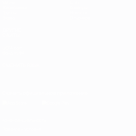
Матчи
Стат.
Жеребьевки
Команды
Группы
Новости
Видео
О турнире
ДРУГИЕ
САЙТЫ
UEFA.com
Фонд УЕФА
СМЕНИТЬ ЯЗЫК
Русский
English
Français
Deutsch
Русский
Español
Italiano
Português
Скачать официальное приложение
Конфиденциальность
Правила и условия