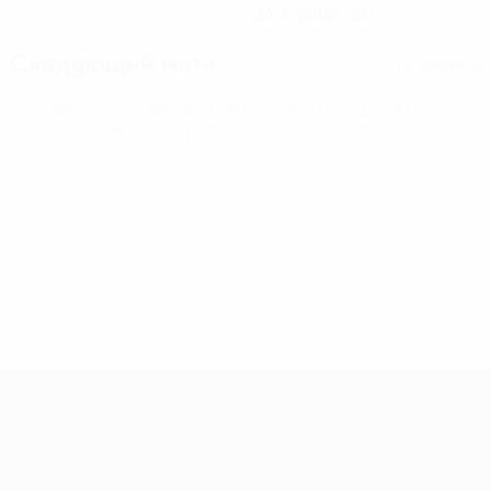
24.4.2002 (24)
Следующий матч
Все матчи
Европейская квалификация ЧМ среди женщин
пт 9 окт.
2026
· Play-offs Round 1
Европейская квалификация среди ж