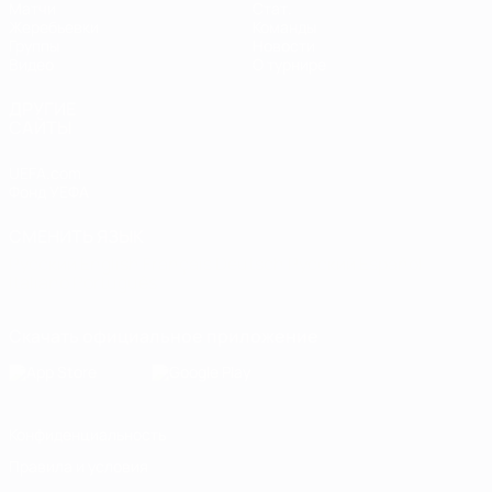
Матчи
Стат.
Жеребьевки
Команды
Группы
Новости
Видео
О турнире
ДРУГИЕ
САЙТЫ
UEFA.com
Фонд УЕФА
СМЕНИТЬ ЯЗЫК
Русский
English
Français
Deutsch
Русский
Español
Italiano
Português
Скачать официальное приложение
Конфиденциальность
Правила и условия