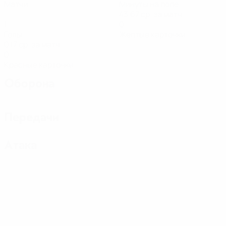
Матчи
Минуты на поле
43,67 ср. за матч
1
0
Голы
Желтые карточки
0,17 ср. за матч
0
Красные карточки
Оборона
Передачи
Атака