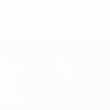
Дисциплина
0
0
Желтые карточки
Красные карточки
Европейская квалификация среди ж
Матчи
Стат.
Жеребьевки
Команды
Группы
Новости
Видео
О турнире
ДРУГИЕ
САЙТЫ
UEFA.com
Фонд УЕФА