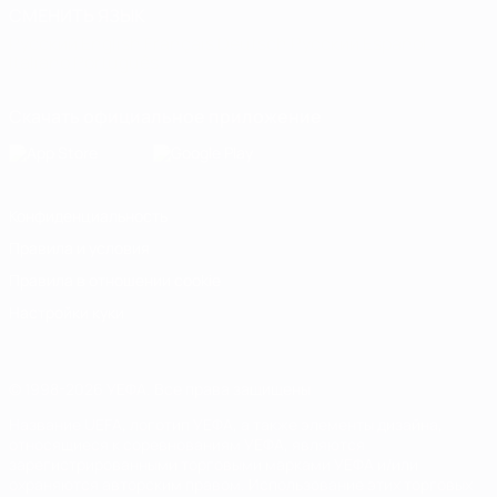
СМЕНИТЬ ЯЗЫК
Русский
English
Français
Deutsch
Русский
Español
Italiano
Português
Скачать официальное приложение
Конфиденциальность
Правила и условия
Правила в отношении cookie
Настройки куки
© 1998-2026 УЕФА. Все права защищены
Название UEFA, логотип УЕФА, а также элементы дизайна,
относящиеся к соревнованиям УЕФА, являются
зарегистрированными торговыми марками УЕФА и/или
охраняются авторским правом. Использование этих торговых