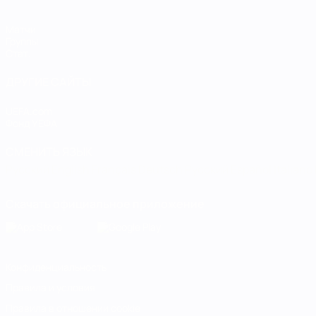
Матчи
Группы
Стат.
ДРУГИЕ САЙТЫ
UEFA.com
Фонд УЕФА
СМЕНИТЬ ЯЗЫК
Русский
English
Français
Deutsch
Русский
Español
Italiano
Скачать официальное приложение
Конфиденциальность
Правила и условия
Правила в отношении cookie