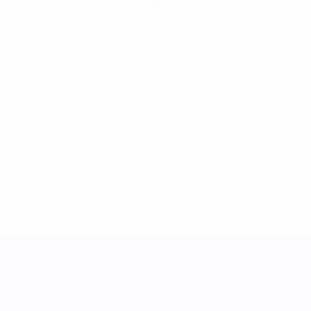
Лига наций УЕФА среди женщин
пт 30 мая 2025
· Общий эт
Лига наций УЕФА среди женщин