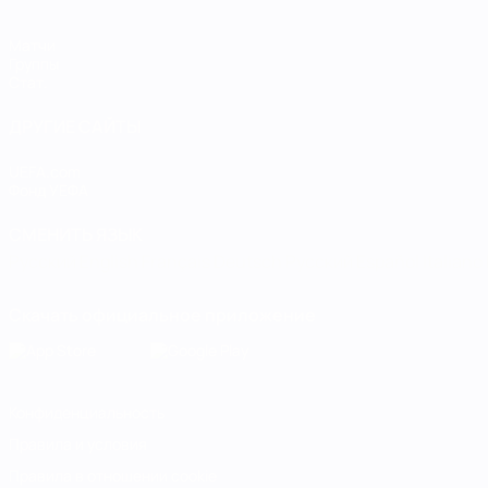
Матчи
Группы
Стат.
ДРУГИЕ САЙТЫ
UEFA.com
Фонд УЕФА
СМЕНИТЬ ЯЗЫК
Русский
English
Français
Deutsch
Русский
Español
Italiano
Скачать официальное приложение
Конфиденциальность
Правила и условия
Правила в отношении cookie