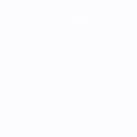
Команды
Новости
О турнире
Português