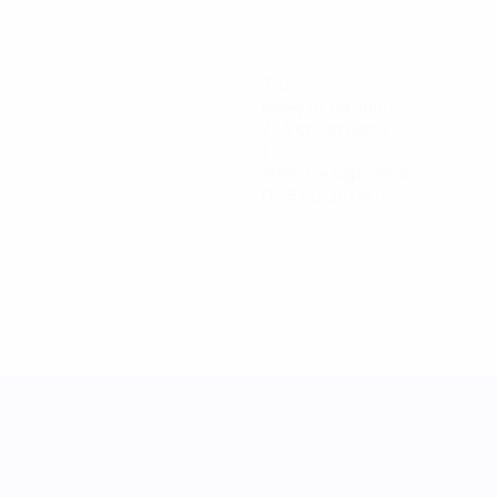
310
Минуты на поле
77,5 ср. за матч
1
Желтые карточки
0,25 ср. за матч