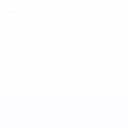
Главное
4
Матчи
0
Голы
0
Красные карточки
Лига наций УЕФА среди женщин