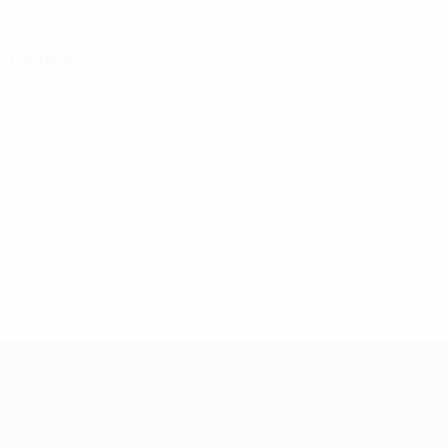
03.11.2003 (22)
Главное
Вся статистика
0
0
Желтые карточки
Красные карточки
Лига наций УЕФА среди женщин