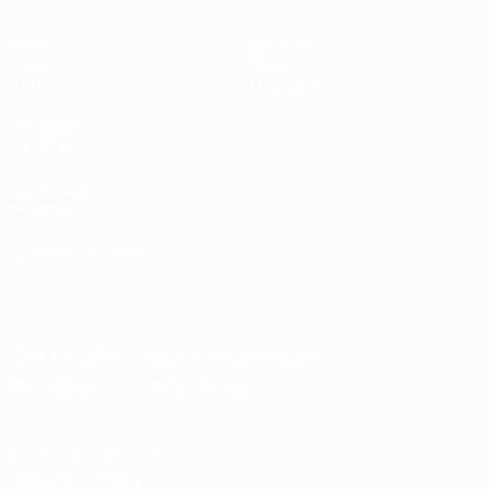
Матчи
Команды
Группы
Новости
Стат.
О турнире
ДРУГИЕ
САЙТЫ
UEFA.com
Фонд УЕФА
СМЕНИТЬ ЯЗЫК
Русский
English
Français
Deutsch
Русский
Español
Italiano
Português
Скачать официальное приложение
Конфиденциальность
Правила и условия