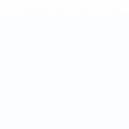
D1%80%D0%BD%D1%8B%D0%B5-%D0%B8%D0%B7-%D0%B
83%D1%80%D0%BD%D0%B8%D1%80%D0%BE%D0%B2/' >По
Команды
Новости
О турнире
Português