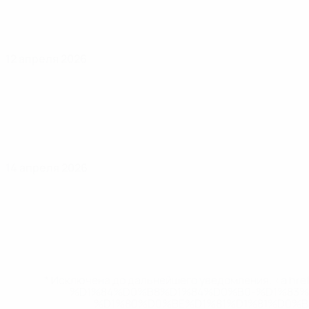
12 апреля 2026
14 апреля 2026
* Исключена до дальнейшего уведомления. <a href
%D1%84%D0%B8%D1%84%D0%B0-%D1%83
%D1%80%D0%BE%D1%81%D1%81%D0%