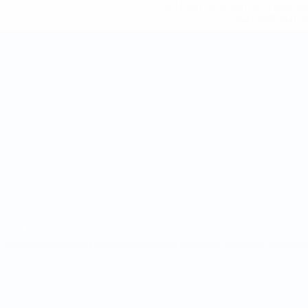
%D1%81%D0%B1%D0%BE%
%D1%82%D1%
Чемпионат мира по футзалу
Матчи
Жеребьевки
Группы
Стат.
САЙТЫ СЕТИ УЕФА
UEFA.com
Фонд УЕФА
СМЕНИТЬ ЯЗЫК
Русский
English
Français
Deutsch
Русский
Español
Italiano
Конфиденциальность