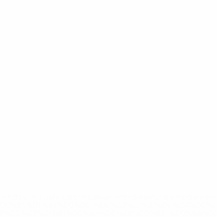
='https://ru.uefa.com/insideuefa/mediaservices/mediarel
%D0%B5%D1%84%D0%B0-%D0%B8%D1%81%D0%BA%D0%B
B8%D0%B8%D1%81%D0%BA%D0%B8%D0%B5-%D0%BA%D0