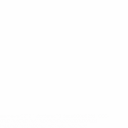
eases/news/0272-148df8afec70-8ace600b6288-1000--
B%D1%8E%D1%87%D0%B8%D0%BB%D0%B8-
%BB%D1%83%D0%B1%D1%8B-%D0%B8-