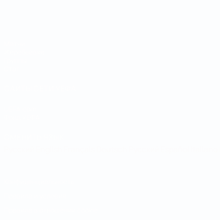
Чемпионат мира по футзалу
Матчи
Жеребьевки
Группы
Стат.
САЙТЫ СЕТИ УЕФА
UEFA.com
Фонд УЕФА
СМЕНИТЬ ЯЗЫК
Русский
English
Français
Deutsch
Русский
Español
Italiano
Конфиденциальность
Правила и условия
Правила в отношении cookie