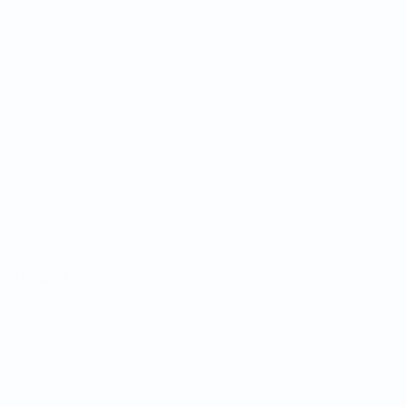
Команды
Новости
О турнире
Português