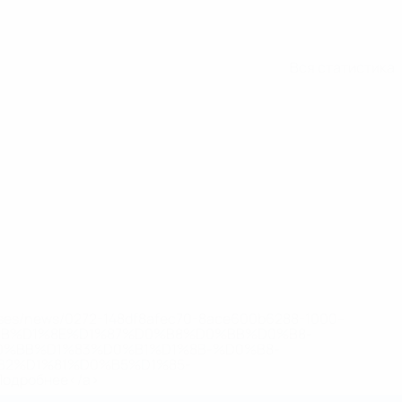
Вся статистика
eases/news/0272-148df8afec70-8ace600b6288-1000--
B%D1%8E%D1%87%D0%B8%D0%BB%D0%B8-
%BB%D1%83%D0%B1%D1%8B-%D0%B8-
2%D1%81%D0%B5%D1%85-
дробнее</a>