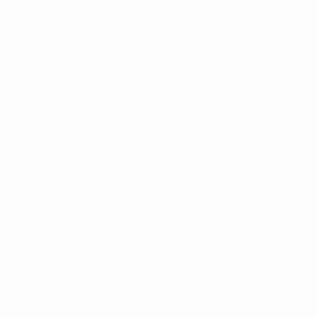
1
Голы
0,34 ср. за матч
1
Голевые пасы
0,34 ср. за матч
0
Красные карточки
='https://ru.uefa.com/insideuefa/mediaservices/mediarel
%D0%B5%D1%84%D0%B0-%D0%B8%D1%81%D0%BA%D0%B
B8%D0%B8%D1%81%D0%BA%D0%B8%D0%B5-%D0%BA%D0
D1%80%D0%BD%D1%8B%D0%B5-%D0%B8%D0%B7-%D0%B
83%D1%80%D0%BD%D0%B8%D1%80%D0%BE%D0%B2/' >По