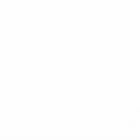
16.2.2006 (20)
ДАТА РОЖДЕНИЯ
Главное
3
Матчи
6
Всего ударов
2 ср. за матч
0
Желтые карточки
* Исключена до дальнейшего уведомления. <a href
%D1%84%D0%B8%D1%84%D0%B0-%D1%83
%D1%80%D0%BE%D1%81%D1%81%D0%
%D1%81%D0%B1%D0%BE%
%D1%82%D1%