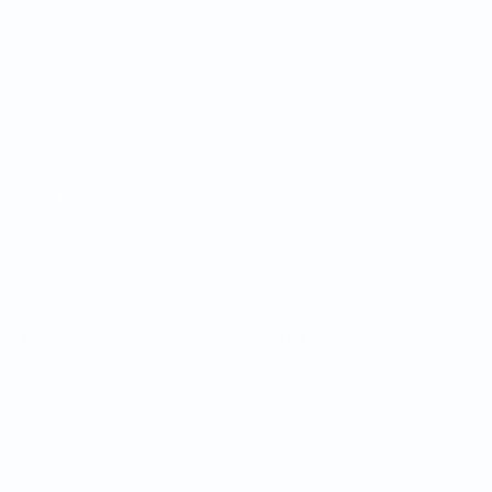
Чемпионат мира по футзалу
Матчи
Жеребьевки
Группы
Стат.
САЙТЫ СЕТИ УЕФА
UEFA.com
Фонд УЕФА
СМЕНИТЬ ЯЗЫК
Русский
English
Français
Deutsch
Русский
Español
Italiano
Конфиденциальность
Правила и условия
Правила в отношении cookie