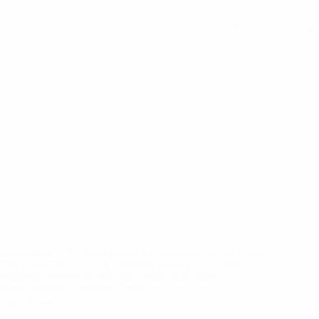
Вся статистика
eases/news/0272-148df8afec70-8ace600b6288-1000--
B%D1%8E%D1%87%D0%B8%D0%BB%D0%B8-
%BB%D1%83%D0%B1%D1%8B-%D0%B8-
2%D1%81%D0%B5%D1%85-
дробнее</a>