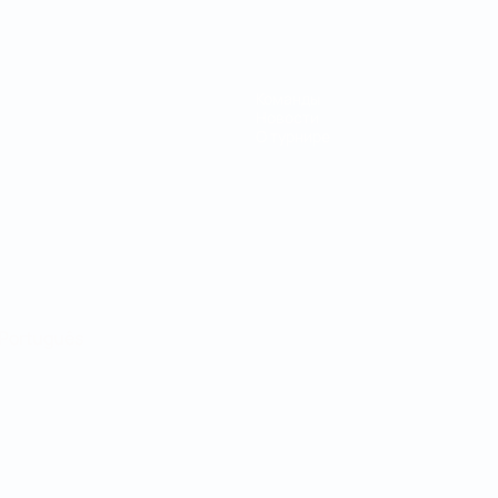
Команды
Новости
О турнире
Português