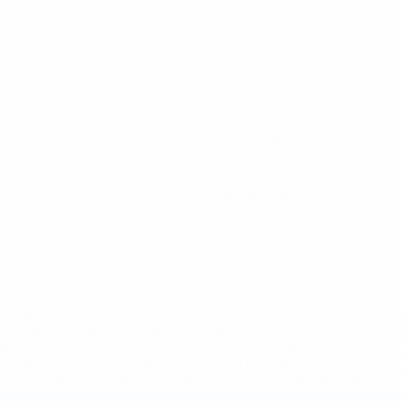
120
Минуты на поле
40 ср. за матч
10
Всего ударов
3,34 ср. за матч
0
Желтые карточки
='https://ru.uefa.com/insideuefa/mediaservices/mediarel
%D0%B5%D1%84%D0%B0-%D0%B8%D1%81%D0%BA%D0%B
B8%D0%B8%D1%81%D0%BA%D0%B8%D0%B5-%D0%BA%D0
D1%80%D0%BD%D1%8B%D0%B5-%D0%B8%D0%B7-%D0%B
83%D1%80%D0%BD%D0%B8%D1%80%D0%BE%D0%B2/' >По