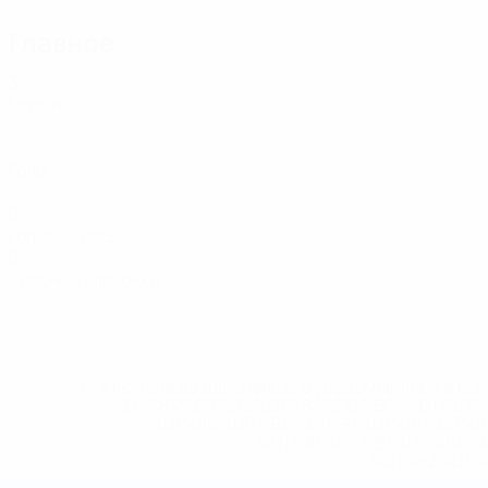
Главное
3
Матчи
0
Голы
0
Голевые пасы
0
Красные карточки
* Исключена до дальнейшего уведомления. <a href
%D1%84%D0%B8%D1%84%D0%B0-%D1%83
%D1%80%D0%BE%D1%81%D1%81%D0%
%D1%81%D0%B1%D0%BE%
%D1%82%D1%