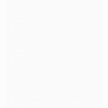
90
: Карим Бензема ("Лион", "Реал")
71
: Рауль Гонсалес ("Реал", "Шальке-04")
70
: Килиан Мбаппе ("Монако", "Пари Сен-
Жермен", "Реал")
57
: Томас Мюллер ("Бавария")
57
: Эрлинг Холанн ("Зальцбург", "Боруссия"
Дортмунд, "Манчестер Сити")
56
: Рууд ван Нистелрой (ПСВ, "Манчестер
Юнайтед", "Реал")
53
: Гарри Кейн ("Тоттенхэм", "Бавария")
50
: Мохамед Салах ("Базель", "Рома",
"Ливерпуль")
50
: Тьерри Анри ("Монако", "Арсенал",
"Барселона")
48
: Златан Ибрагимович ("Аякс", "Ювентус",
"Интер", "Барселона", "Милан", "Пари Сен-
Жермен", "Манчестер Юнайтед")
48
: Андрей Шевченко ("Динамо" Киев, "Милан",