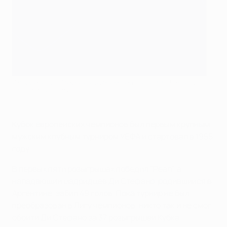
Альфредо Ди Стефано с Кубком чемпионов в 1956 году
Popperfoto via Getty Images
Кубок европейских чемпионов был первым крупным
мужским клубным турниром УЕФА и стартовал в 1955
году.
В первых пяти розыгрышах победил "Реал", а
нападающий мадридцев Ди Стефано, родившийся в
Аргентине, забил 49 голов. Пока турнир не был
преобразован в Лигу чемпионов, никто так и не смог
обойти Ди Стефано за 37 розыгрышей Кубка