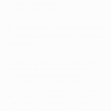
34
: Герд Мюллер ("Бавария")
30
: Франсиско Хенто ("Реал")
Лучшие бомбардиры по сезонам
(от группового/общего этапа до
финала)
Первые 20 голов Холанна в Лиге чемпионов
В сезоне 2019/20 Левандовски прервал серию из 12
сезонов Лиги чемпионов, в которых в споре
бомбардиров неизменно первенствовали (или
делили первое место) Месси или Роналду.
Однако уже в следующем сезоне лучшим снайпером
стал нападающий дортмундской "Боруссии" Эрлинг
Холанн. Норвежец отличился десять раз, а вторым с
восемью мячами стал Килиан Мбаппе. Многие