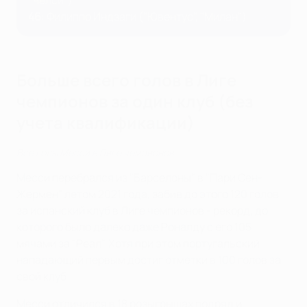
"Челси")
46
: Филиппо Индзаги ("Ювентус", "Милан")
Больше всего голов в Лиге
чемпионов за один клуб (без
учета квалификации)
Все голы Месси в Лиге чемпионов
Месси перебрался из "Барселоны" в "Пари Сен-
Жермен" летом 2021 года, забив до этого 120 голов
за испанский клуб в Лиге чемпионов - рекорд, до
которого было далеко даже Роналду с его 105
мячами за "Реал". Хотя при этом португальский
нападающий первым достиг отметки в 100 голов за
свой клуб.
Месси отличился в 18 розыгрышах подряд и