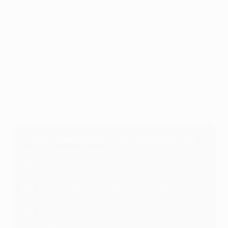
18 апреля 2017 года Роналду отправил три мяча в
ворота "Баварии" и стал первым игроком, кто забил
100 голов в Лиге чемпионов. На это у него ушло 137
матчей.
Роналду - пятикратный победитель Лиги чемпионов
(один раз с "МЮ" и четыре с "Реалом"). Это
единственный игрок, который забивал в трех
финалах Лиги чемпионов. Как и у Месси, в Лиге
чемпионов у него восемь хет-триков.
Лучшие бомбардиры Лиги чемпионов (без
учета квалификации)
140
: Криштиану Роналду ("Манчестер Юнайтед",
"Реал", "Ювентус")
129
: Лионель Месси ("Барселона", "Пари Сен-
Жермен")
109
: Роберт Левандовски ("Боруссия"
Дортмунд, "Бавария", "Барселона")