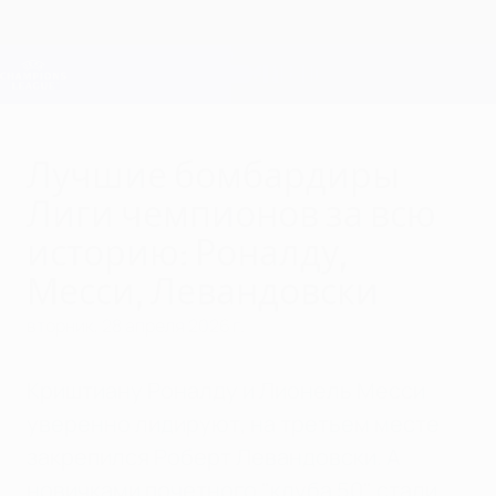
Skip
to
main
Лига чемпионов. Официальное
Скачать
content
Результаты live и Fantasy
Лига чемпионов УЕФА
Лучшие бомбардиры
Лиги чемпионов за всю
историю: Роналду,
Месси, Левандовски
вторник, 28 апреля 2026 г.
Криштиану Роналду и Лионель Месси
уверенно лидируют, на третьем месте
закрепился Роберт Левандовски. А
новичками почетного "клуба 50" стали