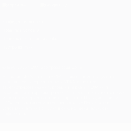
Конфиденциальность
Правила и условия
Правила в отношении cookie
Настройки куки
© 1998-2026 УЕФА. Все права защищены
Название UEFA, логотип УЕФА, а также элементы дизайна,
относящиеся к соревнованиям УЕФА, являются
зарегистрированными торговыми марками УЕФА и/или
охраняются авторским правом. Использование этих торговых
марок в коммерческих целях запрещено. Пользуясь сайтом
UEFA.com, вы тем самым соглашаетесь с Правилами и
условиями, а также с Политикой конфиденциальности
информации.