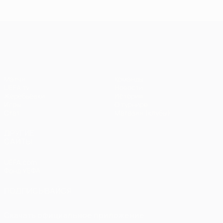
Лига чемпионов УЕФА
Матчи
Команды
UEFA.tv
Новости
Жеребьевки
История
Игры
О турнире
Стат.
Магазин (клубы)
ДРУГИЕ
САЙТЫ
UEFA.com
Фонд УЕФА
ПОДПИСЫВАЙСЯ
Скачать официальное приложение