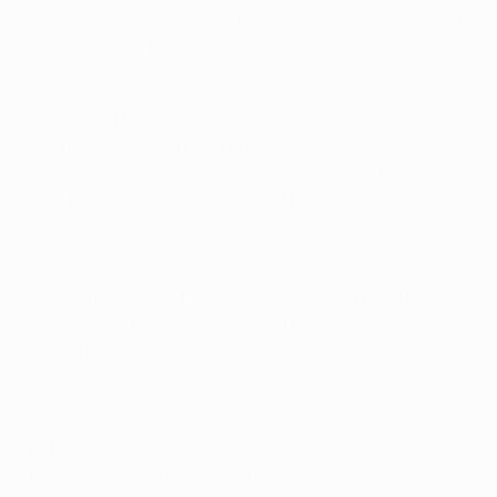
является единственным игроком, который забивал в
16 сезонах Лиги чемпионов кряду в составе одной
команды.
Аргентинец пришел в "Барселону" в начале 2001
года в возрасте 13 лет и провел в команде
следующие два десятилетия, четырежды выиграв с
ней Лигу чемпионов, а также 10 раз - первенство
Испании, семь раз - национальный кубок и трижды -
Суперкубок УЕФА.
Он стал вторым игроком, кто забил 100 голов в Лиге
чемпионов (после Роналду), и был лучшим
бомбардиром (или делил это звание) в шести
розыгрышах Лиги чемпионов - на один меньше, чем
Роналду.
120
: Лионель Месси ("Барселона")
105
: Криштиану Роналду ("Реал")