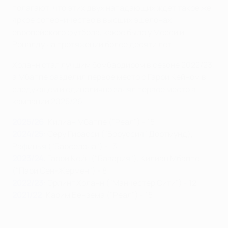
полагают, что этих двух нападающих ждет такое же
яркое соперничество в высших эшелонах
европейского футбола, какое было у Месси и
Роналду на протяжении более десяти лет.
Холанн стал лучшим бомбардиром в сезоне 2022/23,
а Мбаппе разделил первое место с Гарри Кейном в
следующем и единолично занял первое место в
кампании 2025/26.
2025/26
: Килиан Мбаппе ("Реал") - 15
2024/25
: Серу Гирасси ("Боруссия" Дортмунд),
Рафинья ("Барселона") - 13
2023/24
: Гарри Кейн ("Бавария"), Килиан Мбаппе
("Пари Сен-Жермен") - 8
2022/23
: Эрлинг Холанн ("Манчестер Сити") - 12
2021/22
: Карим Бензема ("Реал") - 15