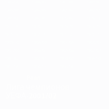
1989/90
1988/89
1987/88
1986/87
1985/86
1984/85
1983/84
1982/83
1981/82
1980/81
1979/80
1978/79
1977/78
1976/77
1975/76
1974/75
1973/74
1972/73
1971/72
1970/71
1969/70
1968/69
1967/68
1966/67
1965/66
1964/65
1963/64
1962/63
1961/62
1960/61
1959/60
1958/59
1957/58
1956/57
1955/56
Реал
ЧЕМПИОН
Лига чемпионов
УЕФА-2001/02