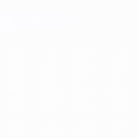
Skip
to
main
Лига чемпионов. Официальное
Скачать
content
Результаты live и Fantasy
Лига чемпионов УЕФА
Главное
2025/26
2024/25
2023/24
2022/23
2021/22
2020/21
2
2025/26
2024/25
2023/24
2022/23
2021/22
2020/21
2019/20
2018/19
2017/18
2016/17
2015/16
2014/15
2013/14
2012/13
2011/12
2010/11
2009/10
2008/09
2007/08
2006/07
2005/06
2004/05
2003/04
2002/03
2001/02
2000/01
1999/00
1998/99
1997/98
1996/97
1995/96
1994/95
1993/94
1992/93
1991/92
1990/91