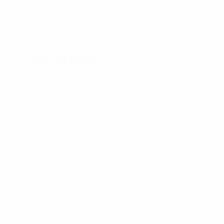
Сезон в цифрах
Главное
Голы
Матчи
Голы
ван Нистелрой
Бутт
393
10
17
Матчи
Трезеге
Йылдырай Баштюрк
314
8
17
Сульшер
Шнайдер
7
17