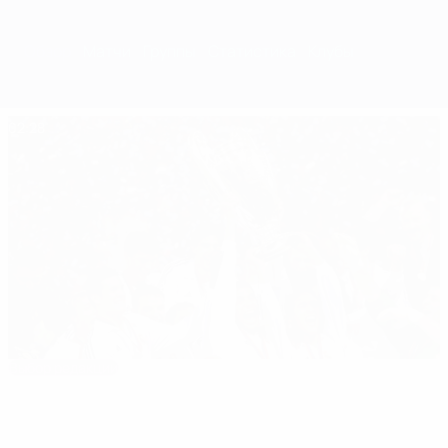
Обзор
Матчи
Группы
Статистика
Клубы
02:28
Выбор редакции