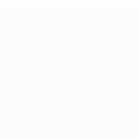
Лига чемпионов УЕФА
Матчи
Команды
UEFA.tv
Новости
Жеребьевки
История
Игры
О турнире
Стат.
Магазин (клубы)
ДРУГИЕ
САЙТЫ
UEFA.com
Фонд УЕФА
СМЕНИТЬ ЯЗЫК
Русский
English
Français
Deutsch
Русский
Español
Italiano
Português
العربية