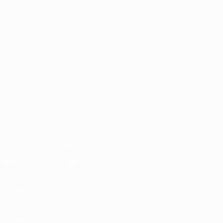
ДРУГИЕ
САЙТЫ
UEFA.com
Фонд УЕФА
СМЕНИТЬ ЯЗЫК
Русский
English
Français
Deutsch
Русский
Español
Italiano
Português
العربية
ПОДПИСЫВАЙСЯ
Скачать официальное приложение
Конфиденциальность
Правила и условия
Правила в отношении cookie