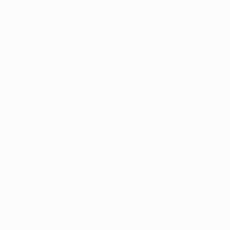
Skip
to
main
Лига чемпионов. Официальное
Скачать
content
Результаты live и Fantasy
Лига чемпионов УЕФА
Главное
2025/26
2024/25
2023/24
2022/23
2021/22
2020/21
2
2025/26
2024/25
2023/24
2022/23
2021/22
2020/21
2019/20
2018/19
2017/18
2016/17
2015/16
2014/15
2013/14
2012/13
2011/12
2010/11
2009/10
2008/09
2007/08
2006/07
2005/06
2004/05
2003/04
2002/03
2001/02
2000/01
1999/00
1998/99
1997/98
1996/97
1995/96
1994/95
1993/94
1992/93
1991/92
1990/91