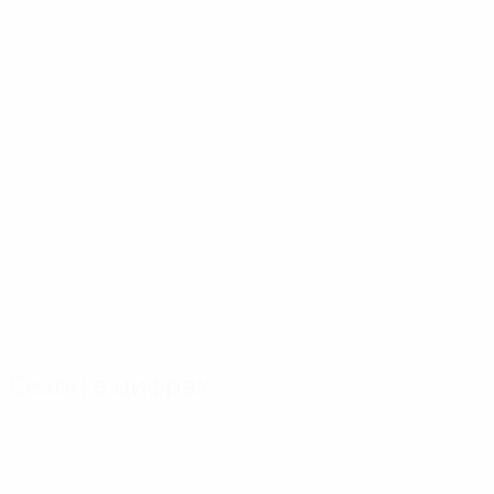
Сезон в цифрах
Главное
Голы
Матчи
Голы
Шевченко
Фабрегас