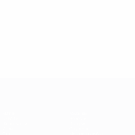
285
9
13
Матчи
Роналдиньо
ван Бронкхорст
250
7
13
Это'о
Фламини
6
12
Лига чемпионов УЕФА
Матчи
Команды
UEFA.tv
Новости
Жеребьевки
История
Игры
О турнире
Стат.
Магазин (клубы)