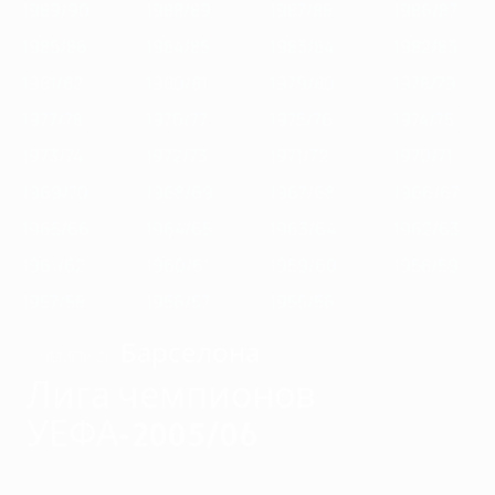
1989/90
1988/89
1987/88
1986/87
1985/86
1984/85
1983/84
1982/83
1981/82
1980/81
1979/80
1978/79
1977/78
1976/77
1975/76
1974/75
1973/74
1972/73
1971/72
1970/71
1969/70
1968/69
1967/68
1966/67
1965/66
1964/65
1963/64
1962/63
1961/62
1960/61
1959/60
1958/59
1957/58
1956/57
1955/56
Барселона
ЧЕМПИОН
Лига чемпионов
УЕФА-2005/06