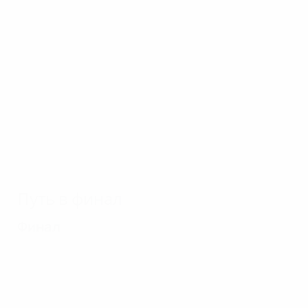
21.10.2016
29.12.2015
Пять
триумфов
"Барселоны"
Путь в финал
Финал