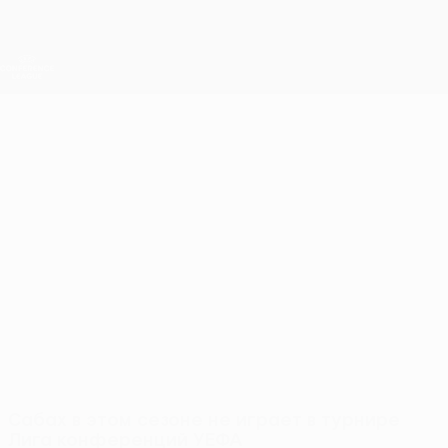
Skip
to
main
Лига конференций. Официальное
Скачать
content
Результаты live и статистика
Лига конференций УЕФА
Сабах
Сабах Лига конференций УЕФА 2026/27
AZE
Сабах в этом сезоне не играет в турнире
Лига конференций УЕФА