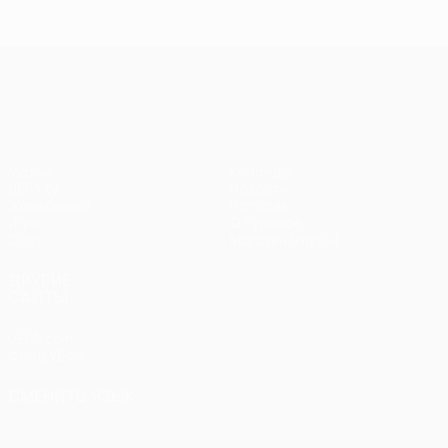
Лига конференций УЕФА
Матчи
Команды
UEFA.tv
Новости
Жеребьевки
История
Игры
О турнире
Стат.
Магазин (клубы)
ДРУГИЕ
САЙТЫ
UEFA.com
Фонд УЕФА
СМЕНИТЬ ЯЗЫК
Русский
English
Français
Deutsch
Русский
Español
Italiano
Português