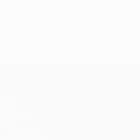
Лига Европы УЕФА
Матчи
UEFA.tv
Жеребьевки
Игры
Стат.
ДРУГИЕ САЙТЫ