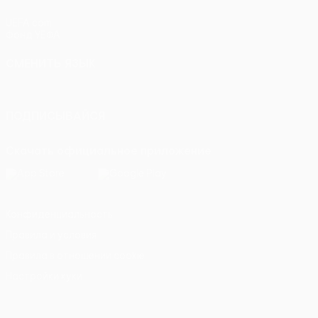
UEFA.com
Фонд УЕФА
СМЕНИТЬ ЯЗЫК
Русский
English
Français
Deutsch
Русский
Español
Itali
ПОДПИСЫВАЙСЯ
Скачать официальное приложение
Конфиденциальность
Правила и условия
Правила в отношении cookie
Настройки куки