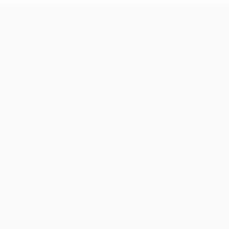
Лига Европы УЕФА
Матчи
Команды
UEFA.tv
Новости
Жеребьевки
История
Игры
О турнире
Стат.
Магазин (клубы)
ДРУГИЕ
САЙТЫ
UEFA.com
Фонд УЕФА
СМЕНИТЬ ЯЗЫК
Русский
English
Français
Deutsch
Русский
Español
Italiano
Português