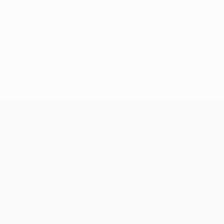
Лига Европы УЕФА
Матчи
UEFA.tv
Жеребьевки
Игры
Стат.
ДРУГИЕ САЙТЫ