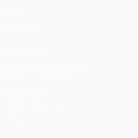
UEFA.com
Фонд УЕФА
СМЕНИТЬ ЯЗЫК
Русский
English
Français
Deutsch
Русский
Español
Itali
ПОДПИСЫВАЙСЯ
Скачать официальное приложение
Конфиденциальность
Правила и условия
Правила в отношении cookie
Настройки куки