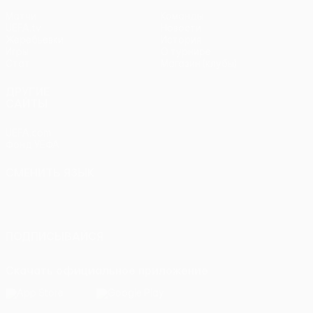
Матчи
Команды
UEFA.tv
Новости
Жеребьевки
История
Игры
О турнире
Стат.
Магазин (клубы)
ДРУГИЕ
САЙТЫ
UEFA.com
Фонд УЕФА
СМЕНИТЬ ЯЗЫК
Русский
English
Français
Deutsch
Русский
Español
Italiano
Português
ПОДПИСЫВАЙСЯ
Скачать официальное приложение