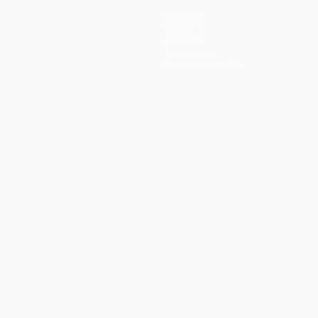
Команды
Новости
История
О турнире
Магазин (клубы)
ano
Português