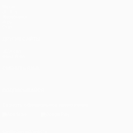
Матчи
UEFA.tv
Жеребьевки
Игры
Стат.
ДРУГИЕ САЙТЫ
UEFA.com
Фонд УЕФА
СМЕНИТЬ ЯЗЫК
Русский
English
Français
Deutsch
Русский
Español
Itali
ПОДПИСЫВАЙСЯ
Скачать официальное приложение
Конфиденциальность