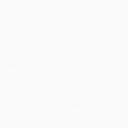
Матчи
Команды
UEFA.tv
Новости
Жеребьевки
История
Игры
О турнире
Стат.
Магазин (клубы)
ДРУГИЕ
САЙТЫ
UEFA.com
Фонд УЕФА
СМЕНИТЬ ЯЗЫК
Русский
English
Français
Deutsch
Русский
Español
Italiano
Português
ПОДПИСЫВАЙСЯ
Скачать официальное приложение