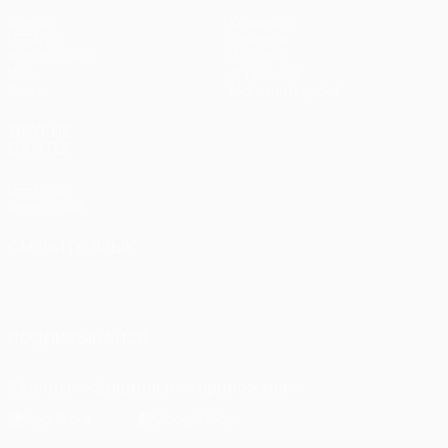
Матчи
Команды
UEFA.tv
Новости
Жеребьевки
История
Игры
О турнире
Стат.
Магазин (клубы)
ДРУГИЕ
САЙТЫ
UEFA.com
Фонд УЕФА
СМЕНИТЬ ЯЗЫК
Русский
English
Français
Deutsch
Русский
Español
Italiano
Português
ПОДПИСЫВАЙСЯ
Скачать официальное приложение