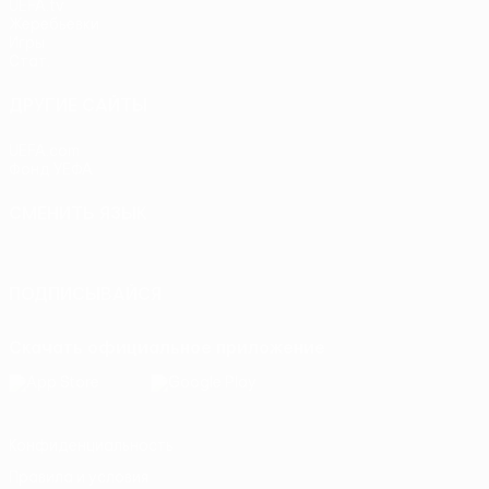
UEFA.tv
Жеребьевки
Игры
Стат.
ДРУГИЕ САЙТЫ
UEFA.com
Фонд УЕФА
СМЕНИТЬ ЯЗЫК
Русский
English
Français
Deutsch
Русский
Español
Itali
ПОДПИСЫВАЙСЯ
Скачать официальное приложение
Конфиденциальность
Правила и условия