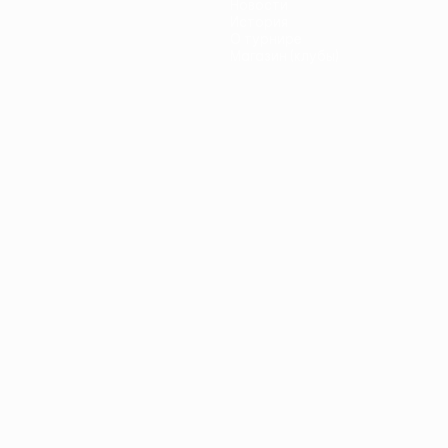
Новости
История
О турнире
Магазин (клубы)
ano
Português