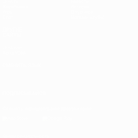
UEFA.tv
Новости
Жеребьевки
История
Игры
О турнире
Стат.
Магазин (клубы)
ДРУГИЕ
САЙТЫ
UEFA.com
Фонд УЕФА
СМЕНИТЬ ЯЗЫК
Русский
English
Français
Deutsch
Русский
Español
Italiano
Português
ПОДПИСЫВАЙСЯ
Скачать официальное приложение
Конфиденциальность