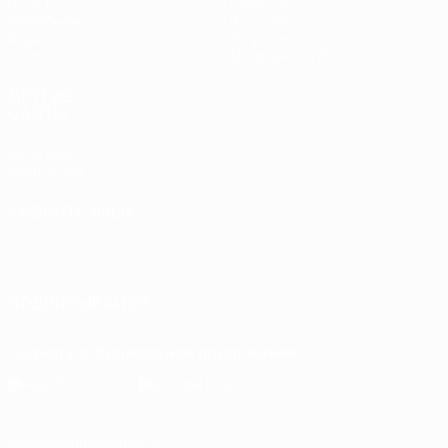
UEFA.tv
Новости
Жеребьевки
История
Игры
О турнире
Стат.
Магазин (клубы)
ДРУГИЕ
САЙТЫ
UEFA.com
Фонд УЕФА
СМЕНИТЬ ЯЗЫК
Русский
English
Français
Deutsch
Русский
Español
Italiano
Português
ПОДПИСЫВАЙСЯ
Скачать официальное приложение
Конфиденциальность