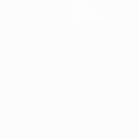
Новости
История
О турнире
Магазин (клубы)
ano
Português