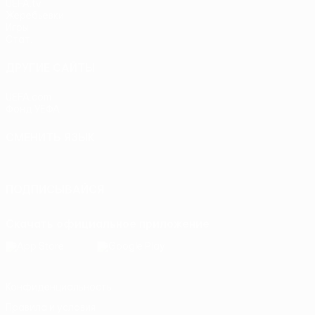
UEFA.tv
Жеребьевки
Игры
Стат.
ДРУГИЕ САЙТЫ
UEFA.com
Фонд УЕФА
СМЕНИТЬ ЯЗЫК
Русский
English
Français
Deutsch
Русский
Español
Itali
ПОДПИСЫВАЙСЯ
Скачать официальное приложение
Конфиденциальность
Правила и условия