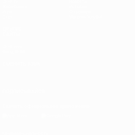
UEFA.tv
Новости
Жеребьевки
История
Игры
О турнире
Стат.
Магазин (клубы)
ДРУГИЕ
САЙТЫ
UEFA.com
Фонд УЕФА
СМЕНИТЬ ЯЗЫК
Русский
English
Français
Deutsch
Русский
Español
Italiano
Português
ПОДПИСЫВАЙСЯ
Скачать официальное приложение
Конфиденциальность