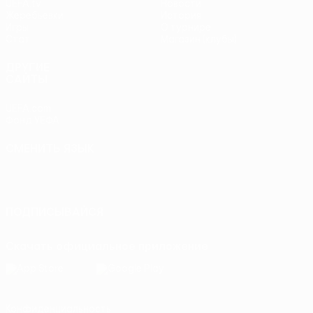
UEFA.tv
Новости
Жеребьевки
История
Игры
О турнире
Стат.
Магазин (клубы)
ДРУГИЕ
САЙТЫ
UEFA.com
Фонд УЕФА
СМЕНИТЬ ЯЗЫК
Русский
English
Français
Deutsch
Русский
Español
Italiano
Português
ПОДПИСЫВАЙСЯ
Скачать официальное приложение
Конфиденциальность