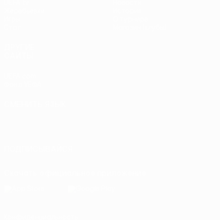
UEFA.tv
Новости
Жеребьевки
История
Игры
О турнире
Стат.
Магазин (клубы)
ДРУГИЕ
САЙТЫ
UEFA.com
Фонд УЕФА
СМЕНИТЬ ЯЗЫК
Русский
English
Français
Deutsch
Русский
Español
Italiano
Português
ПОДПИСЫВАЙСЯ
Скачать официальное приложение
Конфиденциальность