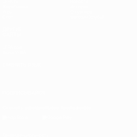
UEFA.tv
Новости
Жеребьевки
История
Игры
О турнире
Стат.
Магазин (клубы)
ДРУГИЕ
САЙТЫ
UEFA.com
Фонд УЕФА
СМЕНИТЬ ЯЗЫК
Русский
English
Français
Deutsch
Русский
Español
Italiano
Português
ПОДПИСЫВАЙСЯ
Скачать официальное приложение
Конфиденциальность