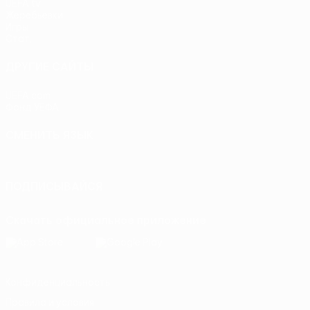
UEFA.tv
Жеребьевки
Игры
Стат.
ДРУГИЕ САЙТЫ
UEFA.com
Фонд УЕФА
СМЕНИТЬ ЯЗЫК
Русский
English
Français
Deutsch
Русский
Español
Itali
ПОДПИСЫВАЙСЯ
Скачать официальное приложение
Конфиденциальность
Правила и условия