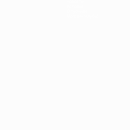
Новости
История
О турнире
Магазин (клубы)
ano
Português