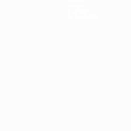
Новости
История
О турнире
Магазин (клубы)
ano
Português