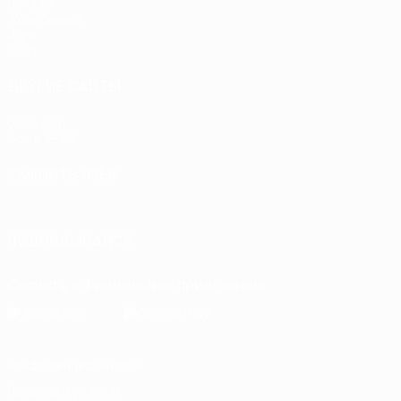
UEFA.tv
Жеребьевки
Игры
Стат.
ДРУГИЕ САЙТЫ
UEFA.com
Фонд УЕФА
СМЕНИТЬ ЯЗЫК
Русский
English
Français
Deutsch
Русский
Español
Itali
ПОДПИСЫВАЙСЯ
Скачать официальное приложение
Конфиденциальность
Правила и условия