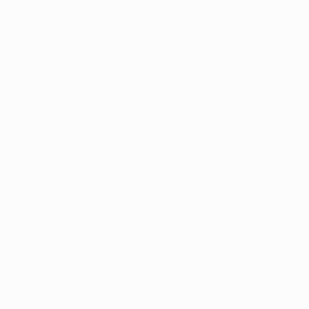
Новости
История
О турнире
Магазин (клубы)
ano
Português