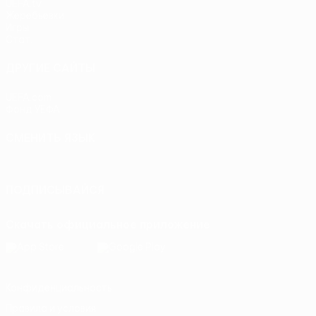
UEFA.tv
Жеребьевки
Игры
Стат.
ДРУГИЕ САЙТЫ
UEFA.com
Фонд УЕФА
СМЕНИТЬ ЯЗЫК
Русский
English
Français
Deutsch
Русский
Español
Itali
ПОДПИСЫВАЙСЯ
Скачать официальное приложение
Конфиденциальность
Правила и условия