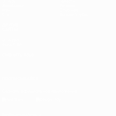
UEFA.tv
Новости
Жеребьевки
История
Игры
О турнире
Стат.
Магазин (клубы)
ДРУГИЕ
САЙТЫ
UEFA.com
Фонд УЕФА
СМЕНИТЬ ЯЗЫК
Русский
English
Français
Deutsch
Русский
Español
Italiano
Português
ПОДПИСЫВАЙСЯ
Скачать официальное приложение
Конфиденциальность