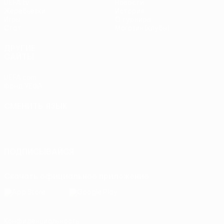
UEFA.tv
Новости
Жеребьевки
История
Игры
О турнире
Стат.
Магазин (клубы)
ДРУГИЕ
САЙТЫ
UEFA.com
Фонд УЕФА
СМЕНИТЬ ЯЗЫК
Русский
English
Français
Deutsch
Русский
Español
Italiano
Português
ПОДПИСЫВАЙСЯ
Скачать официальное приложение
Конфиденциальность