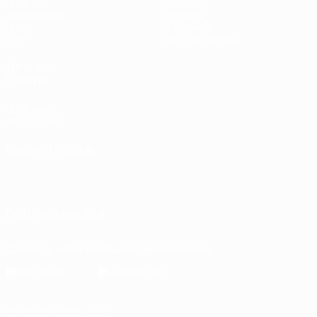
UEFA.tv
Новости
Жеребьевки
История
Игры
О турнире
Стат.
Магазин (клубы)
ДРУГИЕ
САЙТЫ
UEFA.com
Фонд УЕФА
СМЕНИТЬ ЯЗЫК
Русский
English
Français
Deutsch
Русский
Español
Italiano
Português
ПОДПИСЫВАЙСЯ
Скачать официальное приложение
Конфиденциальность