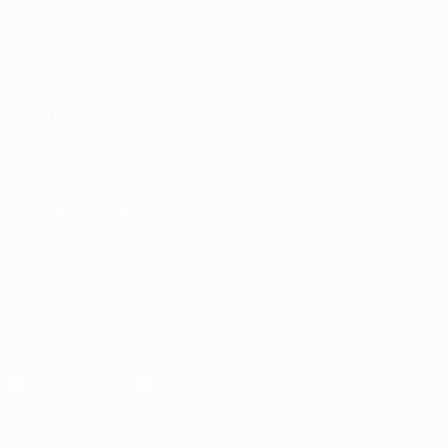
UEFA.tv
Новости
Жеребьевки
История
Игры
О турнире
Стат.
Магазин (клубы)
ДРУГИЕ
САЙТЫ
UEFA.com
Фонд УЕФА
СМЕНИТЬ ЯЗЫК
Русский
English
Français
Deutsch
Русский
Español
Italiano
Português
ПОДПИСЫВАЙСЯ
Скачать официальное приложение
Конфиденциальность