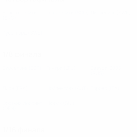
Бристоль Сити
Глазго Сити
(SCO)
Линчепинг
(SWE)
(ENG)
Русенгорд
(SWE)
1/8 финала
Барселона
(ESP)
Гинтра
(LTU)
Звезда-2005
(RUS)
Лион
(FRA)
Нойленгбах
(AUT)
Торрес
(ITA)
Фортуна Йорринг
Цюрих
(SUI)
(DEN)
1/16 финала