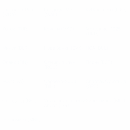
Голеадор-Реал
Кардифф Мет
КИ Клаксвик
(FRO)
(MDA)
(WAL)
Конак
(TUR)
Кочани
(MKD)
Металлист 1925
(UKR)
Минск
(BLR)
Нове Замки
(SVK)
НСА
(BUL)
Оланд
(FIN)
Олимпия Клуж
Пярну
(EST)
(ROU)
РФС
(LVA)
Сараево-2000
Спартак Суботица
(BIH)
(SRB)
Стандард
(BEL)
Университет Тель-
Хибернианс
(MLT)
Авива
(ISR)
Экономист
(MNE)