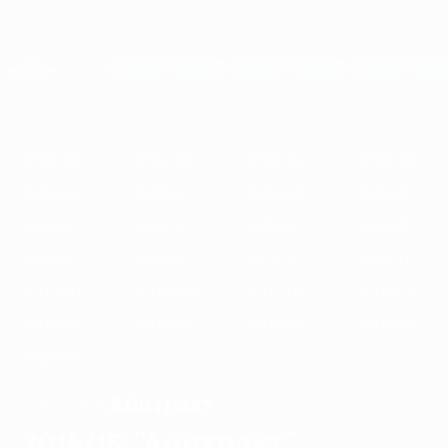
Skip
to
main
Женская Лига чемпионов
Скачать
content
Результаты live и статистика
Лига чемпионов УЕФА среди женщин
Главное
2025/26
2024/25
2023/24
2022/23
2021/22
2020/21
2
2025/26
2024/25
2023/24
2022/23
2021/22
2020/21
2019/20
2018/19
2017/18
2016/17
2015/16
2014/15
2013/14
2012/13
2011/12
2010/11
2009/10
2008/09
2007/08
2006/07
2005/06
2004/05
2003/04
2002/03
2001/02
Айнтрахт
ЧЕМПИОН
2014/15: "Айнтрахт"