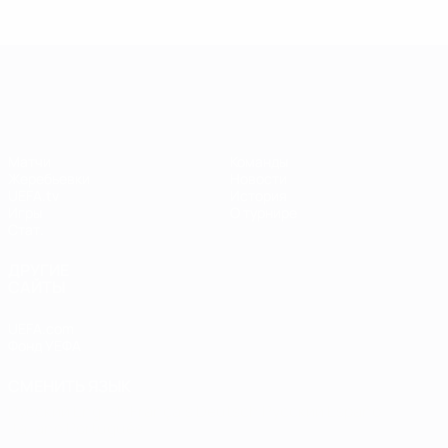
Лига чемпионов УЕФА среди женщин
Матчи
Команды
Жеребьевки
Новости
UEFA.tv
История
Игры
О турнире
Стат.
ДРУГИЕ
САЙТЫ
UEFA.com
Фонд УЕФА
СМЕНИТЬ ЯЗЫК
Русский
English
Français
Deutsch
Русский
Español
Italiano
Português