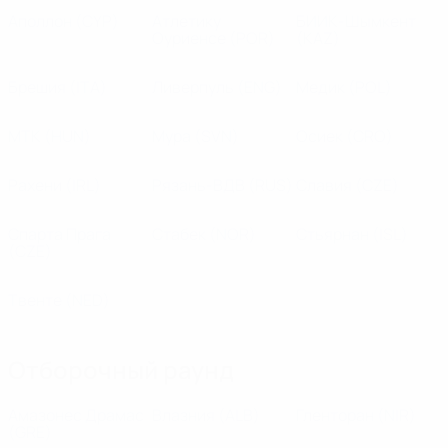
Аполлон
(CYP)
Атлетику
БИИК-Шымкент
Оуриенсе
(POR)
(KAZ)
Брешия
(ITA)
Ливерпуль
(ENG)
Медик
(POL)
МТК
(HUN)
Мура
(SVN)
Осиек
(CRO)
Рахени
(IRL)
Рязань-ВДВ
(RUS)
Славия
(CZE)
Спарта Прага
Стабек
(NOR)
Стьярнан
(ISL)
(CZE)
Твенте
(NED)
Отборочный раунд
Амазонес Драмас
Влазния
(ALB)
Гленторан
(NIR)
(GRE)