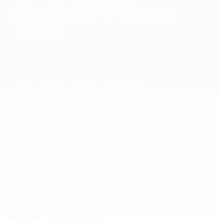
выигрывает четвертый
трофей
Обзор
Матчи
Группы
Статистика
Клубы
Финал
Айнтрахт
(GER)
ПСЖ
(FRA)
Полуфиналы
Брондбю
(DEN)
Вольфсбург
(GER)
Четвертьфиналы