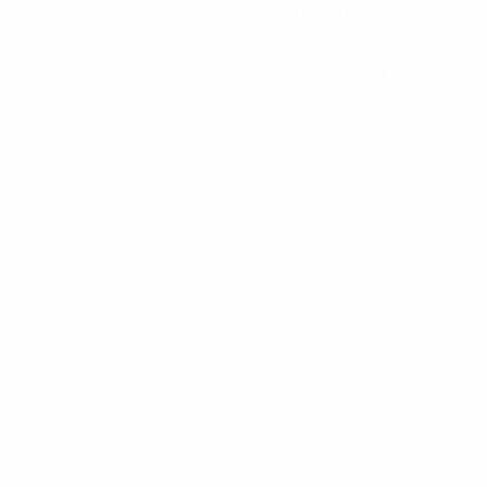
Минуты на поле
77,5 ср. за матч
1
Желтые карточки
0,25 ср. за матч