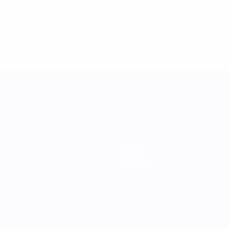
0
Красные карточки
Команды
Новости
О турнире