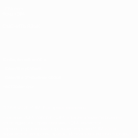
UEFA.com
Фонд УЕФА
СМЕНИТЬ ЯЗЫК
Русский
English
Français
Deutsch
Русский
Español
Italiano
Português
Конфиденциальность
Правила и условия
Правила в отношении cookie
Настройки куки
© 1998-2026 УЕФА. Все права защищены
Название UEFA, логотип УЕФА, а также элементы дизайна,
относящиеся к соревнованиям УЕФА, являются
зарегистрированными торговыми марками УЕФА и/или
охраняются авторским правом. Использование этих торговых