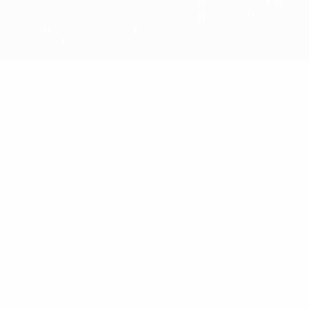
марок в коммерческих целях запрещено. Пользуясь сайтом
UEFA.com, вы тем самым соглашаетесь с Правилами и
условиями, а также с Политикой конфиденциальности
информации.