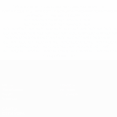
* Исключена до дальнейшего уведомления. <a
href='https://ru.uefa.com/insideuefa/mediaservices/medi
148df8afec70-8ace600b6288-1000--
%D1%84%D0%B8%D1%84%D0%B0-
%D1%83%D0%B5%D1%84%D0%B0-
%D0%B8%D1%81%D0%BA%D0%BB%D1%8E%D1%87%D0%
%D1%80%D0%BE%D1%81%D1%81%D0%B8%D0%B8%D1%
%D0%BA%D0%BB%D1%83%D0%B1%D1%8B-%D0%B8-
%D1%81%D0%B1%D0%BE%D1%80%D0%BD%D1%8B%D0%
%D0%B8%D0%B7-%D0%B2%D1%81%D0%B5%D1%85-
%D1%82%D1%83%D1%80%D0%BD%D0%B8%D1%80%D0%
>Подробнее</a>
ЧЕ - девушки до 19
Матчи
Новости
Жеребьевки
История
Видео
О турнире
Команды
САЙТЫ
СЕТИ УЕФА