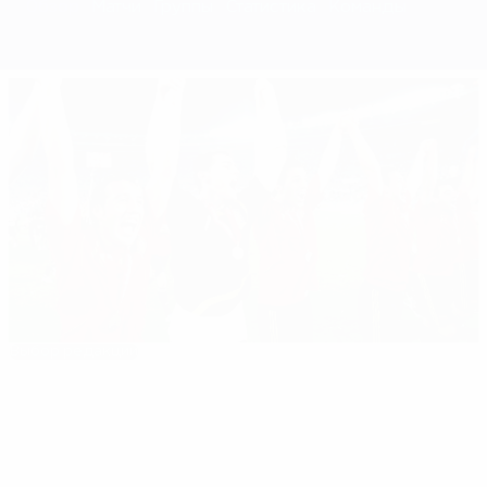
Обзор
Матчи
Группы
Статистика
Команды
Выбор редакции
ЕВРО-2008. Что надо знать
Лучшие
02:22
03:39
07:48
00:
моменты
турнира