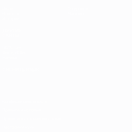
Видео
О турнире
Новости
Магазин
История
ДРУГИЕ
САЙТЫ
UEFA.com
Фонд УЕФА
Магазин
СМЕНИТЬ ЯЗЫК
Русский
English
Français
Deutsch
Русский
Español
Italiano
Português
Конфиденциальность
Правила и условия
Правила в отношении cookie
Настройки куки