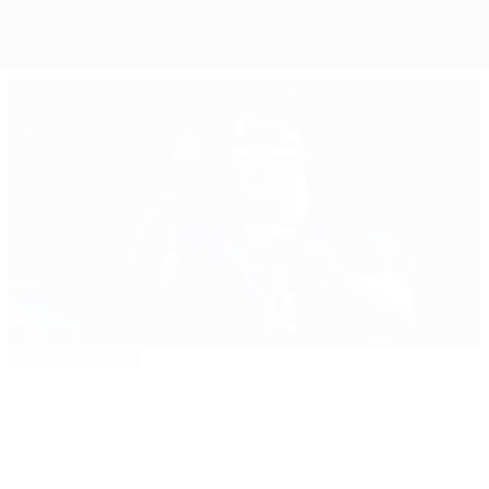
Обзор
Матчи
Группы
Статистика
Команды
04:14
Выбор редакции
Путь Италии к триумфу на ЕВРО-2020
Лучшие
08:10
05:20
35:11
01:3
моменты
турнира