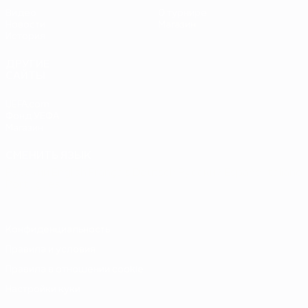
Видео
О турнире
Новости
Магазин
История
ДРУГИЕ
САЙТЫ
UEFA.com
Фонд УЕФА
Магазин
СМЕНИТЬ ЯЗЫК
Русский
English
Français
Deutsch
Русский
Español
Italiano
Português
Конфиденциальность
Правила и условия
Правила в отношении cookie
Настройки куки