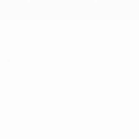
Обзор
Матчи
Группы
Статистика
Команды
Выбор редакции
euro.history.editorspick.hp.2024
Лучшие
16:31
02:12
03:5
моменты
турнира