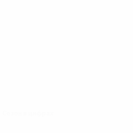
Сезон в цифрах
Главное
Голы
Матчи