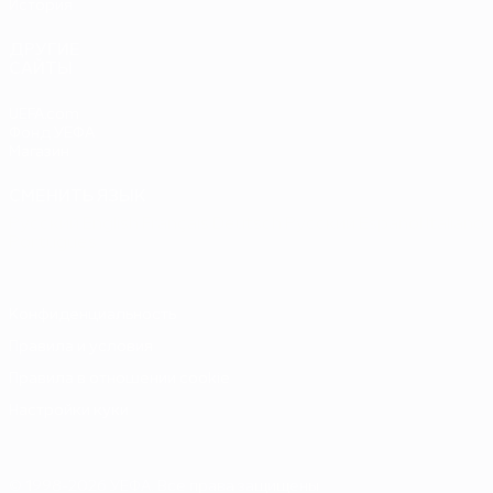
История
ДРУГИЕ
САЙТЫ
UEFA.com
Фонд УЕФА
Магазин
СМЕНИТЬ ЯЗЫК
Русский
English
Français
Deutsch
Русский
Español
Italiano
Português
Конфиденциальность
Правила и условия
Правила в отношении cookie
Настройки куки
© 1998-2026 УЕФА. Все права защищены