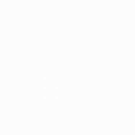
Скачать
14
2012/13
2011/12
2010/11
2009/10
2008/09
2007/08
2006/
2022/23
2018/19
2014/15
2010/11
2006/07
2002/03
1998/99
1994/95
1990/91