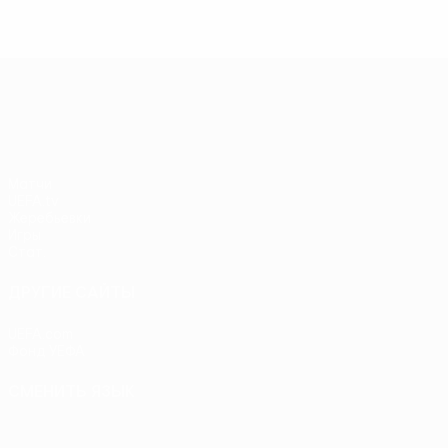
Лига Европы УЕФА
Матчи
UEFA.tv
Жеребьевки
Игры
Стат.
ДРУГИЕ САЙТЫ
UEFA.com
Фонд УЕФА
СМЕНИТЬ ЯЗЫК
Русский
English
Français
Deutsch
Русский
Español
Itali