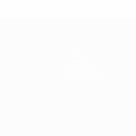
Команды
Новости
История
О турнире
Магазин (клубы)
ano
Português