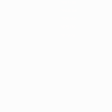
1987/88
1983/84
1979/80
1975/76
1971/72