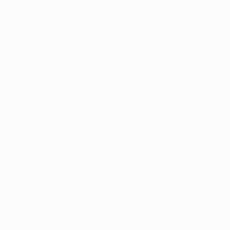
/21
2019/20
2018/19
2017/18
2016/17
2015/16
2014/15
2013/
2023/24
2019/20
2015/16
2011/12
2007/08
2003/04
1999/00
1995/96
1991/92