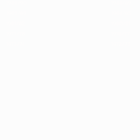
1989/90
1988/89
1985/86
1984/85
1981/82
1980/81
1977/78
1976/77
1973/74
1972/73