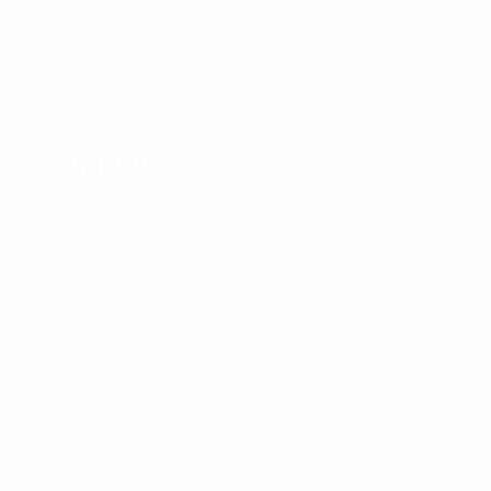
Сезон в цифрах
Главное
Голы
Матчи
Голы
Jeuring
Бонхоф
405
12
12
Матчи
Хайнкес
Кулик
248
12
12
Чиверс
Ллойд
8
12