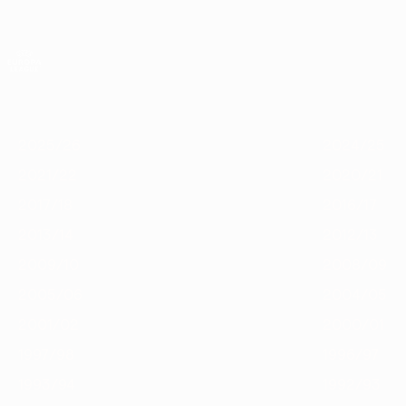
Skip
to
main
Лига Европы. Официальное
content
Результаты live и статистика
Лига Европы УЕФА
Главное
2025/26
2024/25
2023/24
2022/23
2021/22
2020
2025/26
2024/25
2021/22
2020/21
2017/18
2016/17
2013/14
2012/13
2009/10
2008/09
2005/06
2004/05
2001/02
2000/01
1997/98
1996/97
1993/94
1992/93