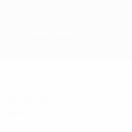
Ливерпуль
ЧЕМПИОН
Обзор
Матчи
Группы
Статистика
Клубы
Путь в финал
Финал
2-й матч